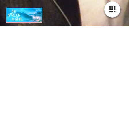
Du willst etwas von
uns?
Der Norden erzählt
Kontaktformular: Mitmachen und mithelfen ...
Der einfachste Weg, mit uns in Kontakt zu treten.
Nutzen Sie das Formular bei Fragen zu Spenden, oder zur
Mitteilung von Anregungen, Wünschen, Lob oder auch Kritik.